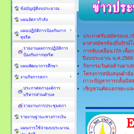
ข้อบัญญัติงบประมาณ
แผนอัตรากำลัง
แผนปฏิบัติการป้องกันการ
ประกาศรับสมัครอถล.เข
ทุจริต
อาสาสมัครท้องถิ่นรักษ์
รายงานผลการปฏิบัติการ
การขับเคลื่อน ITA เพื
ป้องกันการทุจริต
ปีงบประมาณ พ.ศ.2569
กิจกรรมวันต่อต้านยาเส
แผนพัฒนาการศึกษา
โครงการสนับสนุนผ้าอ้อมผ
งานกิจการสภา
ภาวะปัญหาการกลั้นปัสส
ประกาศสภาองค์การ
เชิญชวนคัดแยกขยะและน
บริหารส่วนตำบล
รายงานการประชุมสภา
รายงานฐานะทางการเงิน
แผนการใช้จ่ายงบประมาณ