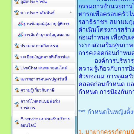
คู่มือประชาชน
กรรมการอำนวยการโ
ข่าวประชาสัมพันธ์
ทารกเพื่อครอบครัว
รสาธิราชฯ สยามมกุ
ฐานข้อมูลผู้สุงอายุ ผู้พิการ
ดำเนินโครงการสร้าง
การจัดทำฐานข้อมูลตลาด
ก่อนกำหนด เพื่อขับ
ระบบส่งเสริมสุขภาพแ
ประมวลภาพกิจกรรม
การคลอดก่อนกำหน
ระเบียบ/กฏหมายที่เกี่ยวข้อง
องค์การบริหารส่ว
ความรู้เกี่ยวกับการ
LiveChat สนทนาออนไลน์
ตัวของแม่ การดูแลร
สภาพอากาศนครปฐมวันนี้
คลอดก่อนกำหนด และ
ความรู้เกี่ยวกับภาษี
กำหนด การป้องกันก
ดาวน์โหลดแบบฟอร์ม
ราชการ
*** กำหนดในหญิงตั้งค
E-service แบบขอรับบริการ
ออนไลน์
1. มาฝากครรภ์ตามนัด