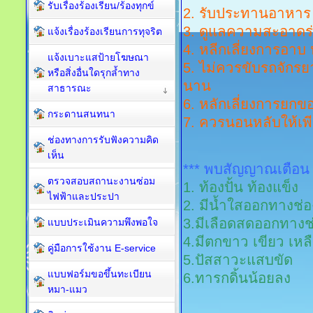
รับเรื่องร้องเรียน/ร้องทุกข์
2. รับประทานอาหา
3. ดูแลความสะอาดร่
แจ้งเรื่องร้องเรียนการทุจริต
4. หลีกเลี่ยงการอาบ 
แจ้งเบาะแสป้ายโฆษณา
5. ไม่ควรขับรถจักรย
หรือสิ่งอื่นใดรุกล้ำทาง
นาน
สาธารณะ
6. หลักเลี่ยงการยกข
กระดานสนทนา
7. ควรนอนหลับให้เพ
ช่องทางการรับฟังความคิด
เห็น
*** พบสัญญาณเตือน 
ตรวจสอบสถานะงานซ่อม
1. ท้องปั้น ท้องแข็ง
ไฟฟ้าและประปา
2. มีน้ำใสออกทางช่
3.มีเลือดสดออกทาง
แบบประเมินความพึงพอใจ
4.มีตกขาว เขียว เห
คู่มือการใช้งาน E-service
5.ปัสสาวะแสบขัด
แบบฟอร์มขอขึ้นทะเบียน
6.ทารกดิ้นน้อยลง
หมา-แมว