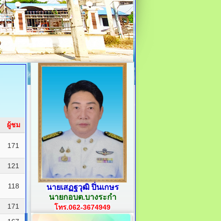
ผู้ชม
171
121
118
นายเสฏฐวุฒิ ปิ่นเกษร
นายกอบต.บางระกำ
171
โทร.062-3674949