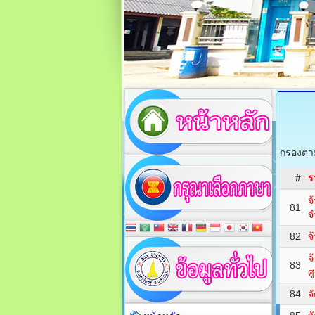
กรองตาม
#
ร
จ
81
จ
82
จ
จ
83
ศ
84
จ