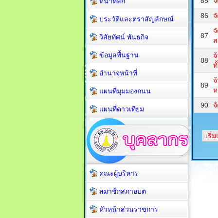
85
จ
หน้าหลัก
86
จ
ประวัติและตราสัญลักษณ์
จ
87
วิสัยทัศน์ พันธกิจ
ส
ข้อมูลพื้นฐาน
จ
88
ทั
อำนาจหน้าที่
จ
89
ห
แผนที่มุมมองถนน
90
จ
แผนที่ดาวเทียม
เริ่
คณะผู้บริหาร
สมาชิกสภาอบต
หัวหน้าส่วนราชการ